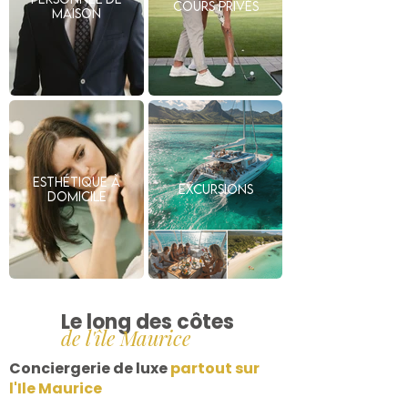
Cours privés
maison
Esthétique à
Excursions
domicile
Le long des côtes
de l'île Maurice
Conciergerie de luxe
partout sur
l'Ile Maurice