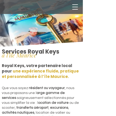
Services Royal Keys
à l'île Maurice
Royal Keys, votre partenaire local
pour
une expérience fluide, pratique
et personnalisée à l’île Maurice.
Que vous soyez
résident ou voyageur
, nous
vous proposons une l
arge gamme de
services
soigneusement sélectionnés pour
vous simplifier la vie : l
ocation de voiture
ou de
scooter,
transferts aéroport
,
excursions
,
activités nautiques
, location de voilier ou