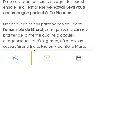
Du nord vibrant au sud sauvage, de l’ouest
ensoleillé à l’est préservé,
Royal Keys vous
accompagne partout à l’île Maurice.
Nos services et nos partenaires couvrent
l’ensemble du littoral
, pour que vous puissiez
profiter de la même qualité d’accueil,
d’organisation et d’exigence, où que vous
soyez : Grand Baie, Flic en Flac, Belle Mare,
Le Morne, Trou d’Eau Douce, Tamarin, Blue
Bay…
Nous sommes là, partout où vous avez besoin
de nous — et toujours avec la même
élégance.