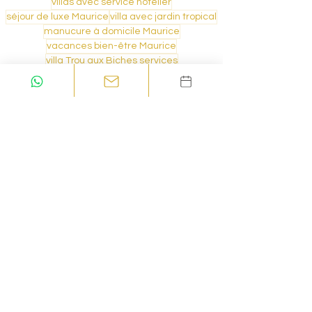
villas avec service hôtelier
séjour de luxe Maurice
villa avec jardin tropical
manucure à domicile Maurice
vacances bien-être Maurice
villa Trou aux Biches services
Royal Keys location villa
villa pour couple île Maurice
location villa personnalisée
location vacances nord Maurice
massage à domicile Maurice
hébergement luxe Maurice
soins beauté Trou aux Biches
location villa Trou aux Biches
villas plage Maurice
Commentaires