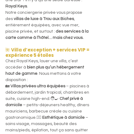
une star ? Il n’y a qu’une seule adresse : 
Royal Keys
.
Notre conciergerie privée vous propose 
des 
villas de luxe à Trou aux Biches
, 
entièrement équipées, avec vue mer, 
piscine privée, et surtout : 
des services à la 
carte comme à l’hôtel… mais chez vous.
🌺 
Villa d’exception + services VIP = 
expérience 5 étoiles
Chez Royal Keys, louer une villa, c’est 
accéder à 
bien plus qu’un hébergement 
haut de gamme
. Nous mettons à votre 
disposition :
🏡 
Villas privées ultra équipées
 – piscines à 
débordement, jardin tropical, chambres en 
suite, cuisine high-end.🧑‍🍳 
Chef privé à 
domicile
 – petits-déjeuners healthy, dîners 
mauriciens, barbecue créole ou cuisine 
gastronomique.🧖‍♀️ 
Esthétique à domicile
 – 
soins visage, massages, beauté des 
mains/pieds, épilation, tout ça sans quitter 