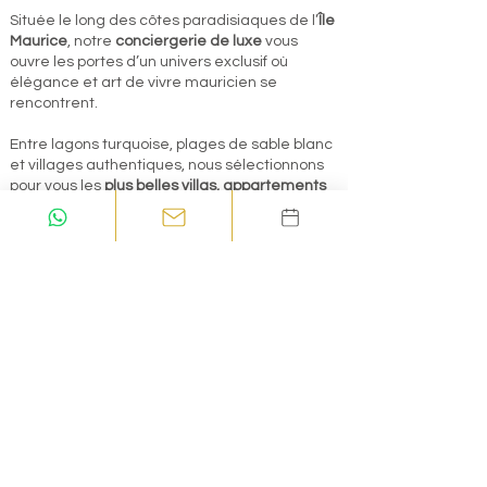
Située le long des côtes paradisiaques de l’
Île
Maurice
, notre
conciergerie de luxe
vous
ouvre les portes d’un univers exclusif où
élégance et art de vivre mauricien se
rencontrent.
Entre lagons turquoise, plages de sable blanc
et villages authentiques, nous sélectionnons
pour vous les
plus belles villas, appartements
et propriétés de prestige en bord de mer
ou à
proximité immédiate de l’océan. Notre
emplacement privilégié nous permet de
répondre aux attentes d’une clientèle
exigeante, en offrant un accès direct aux plus
belles plages et aux activités nautiques et
terrestres de l’île : excursions en catamaran,
plongée, kitesurf ou moments de détente
face au lagon, hélicoptère, parachute, quad,
équitation...
Nous mettons notre expertise et notre réseau
à votre service pour créer un séjour ou un
projet sur mesure, au cœur de l’une des