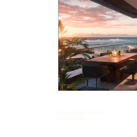
Politique de confidentialité
Mentions légales
WhatsApp :
+230 7046 1606
WhatsApp 2 :
+33 744 44 54 94
royalkeys.concierge@gmail.com