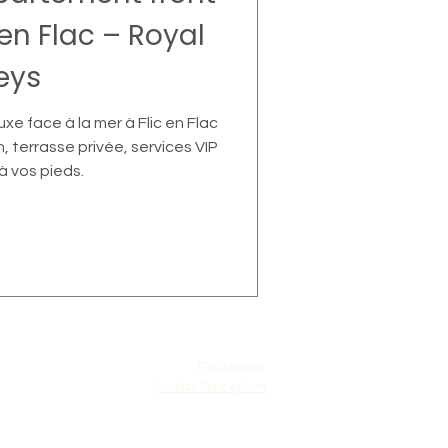
 en Flac – Royal
eys
e face à la mer à Flic en Flac
 terrasse privée, services VIP
à vos pieds.
Réalisation
Arobaz Conception