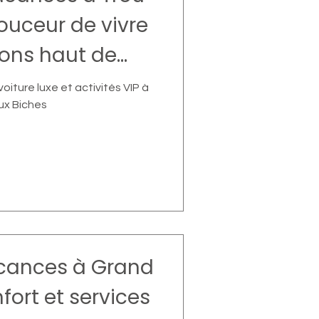
douceur de vivre
ions haut de
mme
voiture luxe et activités VIP à
ux Biches
vacances à Grand
nfort et services