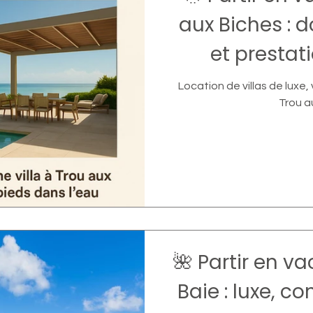
aux Biches : 
et prestat
ga
Location de villas de luxe, 
Trou a
🌺 Partir en 
Baie : luxe, co